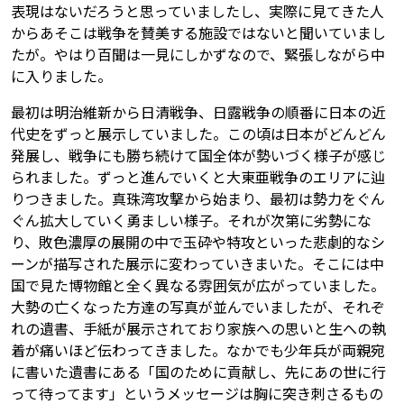
表現はないだろうと思っていましたし、実際に見てきた人
からあそこは戦争を賛美する施設ではないと聞いていまし
たが。やはり百聞は一見にしかずなので、緊張しながら中
に入りました。
最初は明治維新から日清戦争、日露戦争の順番に日本の近
代史をずっと展示していました。この頃は日本がどんどん
発展し、戦争にも勝ち続けて国全体が勢いづく様子が感じ
られました。ずっと進んでいくと大東亜戦争のエリアに辿
りつきました。真珠湾攻撃から始まり、最初は勢力をぐん
ぐん拡大していく勇ましい様子。それが次第に劣勢にな
り、敗色濃厚の展開の中で玉砕や特攻といった悲劇的なシ
ーンが描写された展示に変わっていきまいた。そこには中
国で見た博物館と全く異なる雰囲気が広がっていました。
大勢の亡くなった方達の写真が並んでいましたが、それぞ
れの遺書、手紙が展示されており家族への思いと生への執
着が痛いほど伝わってきました。なかでも少年兵が両親宛
に書いた遺書にある「国のために貢献し、先にあの世に行
って待ってます」というメッセージは胸に突き刺さるもの