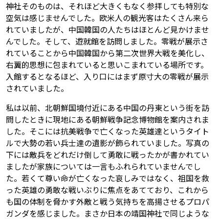
神社そのものは、それほど大きくもなく参拝しても特別な
空気は感じませんでした。欧米人の観光客はたくさん来ら
れていましたが、中国韓国の人たちはほとんど見かけませ
んでした。そして、遊就館を訪問しました。零戦が展示さ
れていることから中国韓国から第二次世界大戦を美化し、
右翼的思想に包まれていると思いこまれている場所です。
入館するとなるほど、入り口にはまず原寸大の零戦が展示
されていました。
私は以前、北朝鮮国境付近にある中国の丹東という街を訪
問したときに現地にある朝鮮戦争記念博物館を案内されま
した。そこには抗美戦争で亡くなった英雄達というタイト
ルで大勢の若い兵士達の遺影が飾られていました。写真の
下には敵兵をどれだけ倒して勇敢に戦ったかが書かれてい
ましたが家族については一言もふれられていませんでし
た。若くて尊い命が亡くなった哀しみではなく、祖国を救
った英雄の勇敢な戦いぶりに焦点をあてており、これから
も国の体制を脅かす外敵と戦う気持ちを高揚させるプロパ
ガンダを感じました。まさか日本の靖国神社で同じような