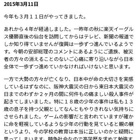
2015年3月11日
今年も３月１１日がやってきました。
あれから４年が経過しました。一昨年の秋に楽天イーグル
ス優勝直後の仙台を訪問してからはテレビ、新聞の報道で
しか知り得ていませんが復興は一歩ずつ進んでいるようで
す。今朝の安部総理のコメントにあるようにご遺族、被災
者の方々の消えることのないご心痛に寄り沿いながら日本
全体で一歩ずつ進めていかなければいけないと思います。
一方で大勢の方々が亡くなり、日本中が命の大切さを実感
しているはずなのに、阪神大震災の日から東日本大震災の
日までのわずか２ヶ月の間に何件もの痛ましい殺人事件が
起きてしまいました。特に１８歳の少年の事件は私も１３
歳の息子を持つ父親としてなんともやりきれない気持ちに
させられました。ゲームの影響だと言われていますが確か
に命を軽視しているような少年の行動を見ていると親の躾
というより、今の学校の教育は本当に正しいのかと疑問に
思ってしまいます。競争社会なので高学歴を求めて勉強す