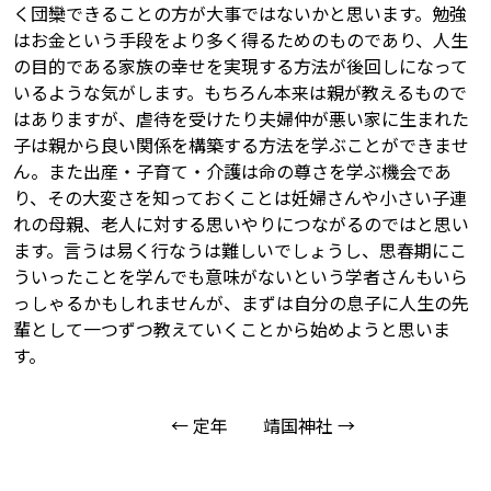
く団欒できることの方が大事ではないかと思います。勉強
はお金という手段をより多く得るためのものであり、人生
の目的である家族の幸せを実現する方法が後回しになって
いるような気がします。もちろん本来は親が教えるもので
はありますが、虐待を受けたり夫婦仲が悪い家に生まれた
子は親から良い関係を構築する方法を学ぶことができませ
ん。また出産・子育て・介護は命の尊さを学ぶ機会であ
り、その大変さを知っておくことは妊婦さんや小さい子連
れの母親、老人に対する思いやりにつながるのではと思い
ます。言うは易く行なうは難しいでしょうし、思春期にこ
ういったことを学んでも意味がないという学者さんもいら
っしゃるかもしれませんが、まずは自分の息子に人生の先
輩として一つずつ教えていくことから始めようと思いま
す。
← 定年
靖国神社 →