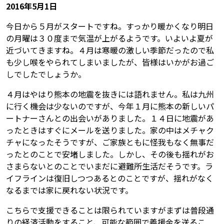
2016年5月1日
今日から５月がスタートですね。すっかり暖かくなり明日
の月曜は３０度まで気温が上がるようです。いよいよ夏が
近づいてきますね。４月は寒暖の激しい季節だったので私
も少し喉をやられてしまいましたが、皆様はいかがお過ご
しでしたでしょうか。
４月はやはり熊本の地震を抜きには語れません。私は九州
に行く機会は少ないのですが、今年１月に熊本の新しいパ
ートナーさんとの出会いがありました。１４日に地震があ
ったときはすぐにメールを送りました。家の中はメチャク
チャになったそうですが、ご家族ともに怪我もなく無事だ
ったとのことで安堵しました。しかし、その後も揺れがお
さまらないとのことでいまだに避難所生活だそうです。ラ
イフラインは復旧しつつあるとのことですが、揺れがなく
なるまでは家に戻れない状況です。
こちらで支援できることは限られていますがまずは普段通
りの経済活動をすること、可能な範囲で義援金を送るこ