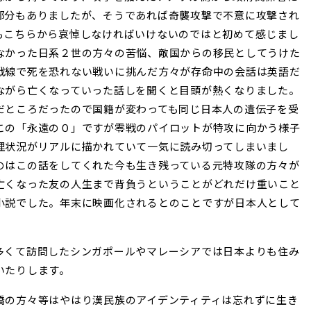
部分もありましたが、そうであれば奇襲攻撃で不意に攻撃され
もこちらから哀悼しなければいけないのではと初めて感じまし
なかった日系２世の方々の苦悩、敵国からの移民としてうけた
戦線で死を恐れない戦いに挑んだ方々が存命中の会話は英語だ
ながら亡くなっていった話しを聞くと目頭が熱くなりました。
だところだったので国籍が変わっても同じ日本人の遺伝子を受
この「永遠の０」ですが零戦のパイロットが特攻に向かう様子
理状況がリアルに描かれていて一気に読み切ってしまいまし
のはこの話をしてくれた今も生き残っている元特攻隊の方々が
亡くなった友の人生まで背負うということがどれだけ重いこと
小説でした。年末に映画化されるとのことですが日本人として
多くて訪問したシンガポールやマレーシアでは日本よりも住み
いたりします。
僑の方々等はやはり漢民族のアイデンティティは忘れずに生き