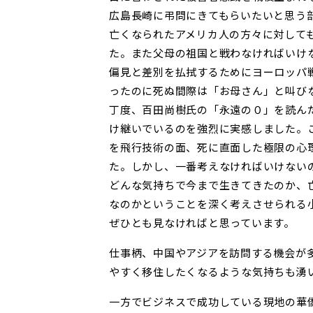
広島長崎に弔問にきてもらいたいと思う
亡くなられたアメリカ人の方々に対して
た。また父母の祖国と戦わなければいけ
偏見と差別を払拭するためにヨーロッパ
ったのに死ぬ間際は「お母さん」と叫び
丁度、百田尚樹氏の「永遠の０」を読ん
け継いでいるのを強烈に実感しました。
を飛行技術の面、死に直面した極限の心
た。しかし、一番考えなければいけない
どんな気持ちで今まで生きてきたのか、
なのかということを深く考えさせられる
ぜひとも見なければと思っています。
仕事柄、中国やアジアを訪問する機会が
やすく移住したくなるような気持ちも湧
一方でビジネスで成功している現地の華