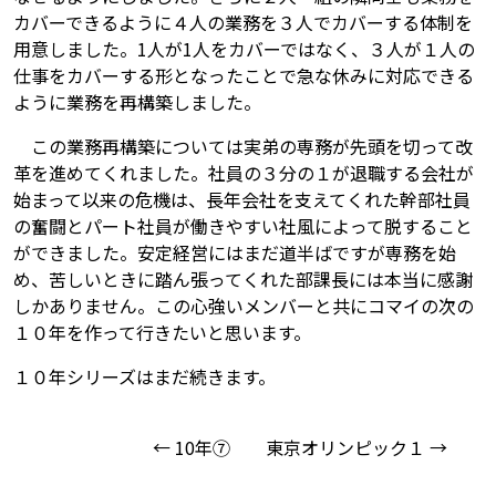
カバーできるように４人の業務を３人でカバーする体制を
用意しました。1人が1人をカバーではなく、３人が１人の
仕事をカバーする形となったことで急な休みに対応できる
ように業務を再構築しました。
この業務再構築については実弟の専務が先頭を切って改
革を進めてくれました。社員の３分の１が退職する会社が
始まって以来の危機は、長年会社を支えてくれた幹部社員
の奮闘とパート社員が働きやすい社風によって脱すること
ができました。安定経営にはまだ道半ばですが専務を始
め、苦しいときに踏ん張ってくれた部課長には本当に感謝
しかありません。この心強いメンバーと共にコマイの次の
１０年を作って行きたいと思います。
１０年シリーズはまだ続きます。
← 10年⑦
東京オリンピック１ →