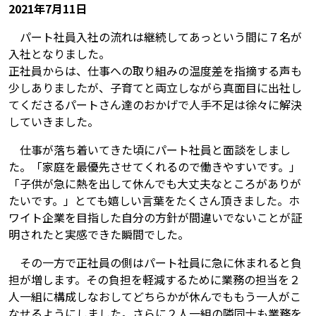
2021年7月11日
パート社員入社の流れは継続してあっという間に７名が
入社となりました。
正社員からは、仕事への取り組みの温度差を指摘する声も
少しありましたが、子育てと両立しながら真面目に出社し
てくださるパートさん達のおかげで人手不足は徐々に解決
していきました。
仕事が落ち着いてきた頃にパート社員と面談をしまし
た。「家庭を最優先させてくれるので働きやすいです。」
「子供が急に熱を出して休んでも大丈夫なところがありが
たいです。」とても嬉しい言葉をたくさん頂きました。ホ
ワイト企業を目指した自分の方針が間違いでないことが証
明されたと実感できた瞬間でした。
その一方で正社員の側はパート社員に急に休まれると負
担が増します。その負担を軽減するために業務の担当を２
人一組に構成しなおしてどちらかが休んでももう一人がこ
なせるようにしました。さらに２人一組の隣同士も業務を