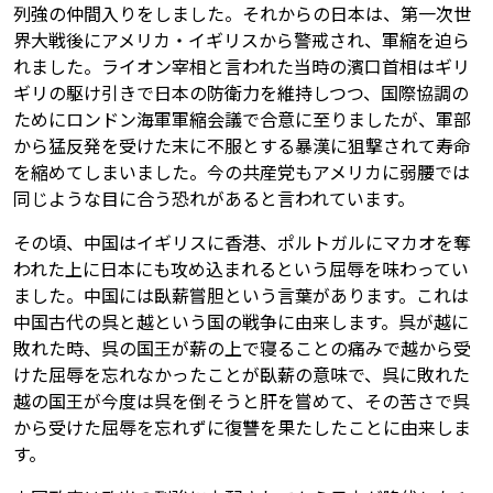
列強の仲間入りをしました。それからの日本は、第一次世
界大戦後にアメリカ・イギリスから警戒され、軍縮を迫ら
れました。ライオン宰相と言われた当時の濱口首相はギリ
ギリの駆け引きで日本の防衛力を維持しつつ、国際協調の
ためにロンドン海軍軍縮会議で合意に至りましたが、軍部
から猛反発を受けた末に不服とする暴漢に狙撃されて寿命
を縮めてしまいました。今の共産党もアメリカに弱腰では
同じような目に合う恐れがあると言われています。
その頃、中国はイギリスに香港、ポルトガルにマカオを奪
われた上に日本にも攻め込まれるという屈辱を味わってい
ました。中国には臥薪嘗胆という言葉があります。これは
中国古代の呉と越という国の戦争に由来します。呉が越に
敗れた時、呉の国王が薪の上で寝ることの痛みで越から受
けた屈辱を忘れなかったことが臥薪の意味で、呉に敗れた
越の国王が今度は呉を倒そうと肝を嘗めて、その苦さで呉
から受けた屈辱を忘れずに復讐を果たしたことに由来しま
す。