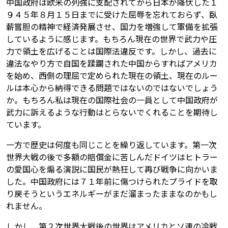
中国政府は欧米の列強に支配されてから日本が降伏した１
９４５年８月１５日までに受けた屈辱を忘れておらず、臥
薪嘗胆の精神で経済発展させ、国力を増強して軍備を拡張
しているように感じます。もちろん現在の世界で武力や圧
力で領土を広げることは国際法違反です。しかし、過去に
違法なやり方で自国を蹂躙された中国からすればアメリカ
を始め、西側の理屈で定められた現在の領土、現在のルー
ルは本心から納得できる問題ではないのではないでしょう
か。もちろん私は現在の国際社会の一員として中国政府が
武力に訴えるような行動はとらないでくれることを期待し
ています。
一方で歴史は何度も同じことを繰り返しています。第一次
世界大戦の後で多額の賠償金に苦しんだドイツはヒトラー
の愛国心を煽る演説に国民が熱狂して再び戦争に向かいま
した。中国政府には７１年前に傷つけられたプライドを取
り戻そうというエネルギーがまだ溜まったままなのかもし
れません。
しかし、第２次世界大戦後の世界はアメリカとソ連の冷戦