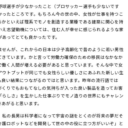
野球選手が少なかったこと（プロサッカー選手も少ないです
かったところです。もちろん今の世の中、女性が仕事を持つこ
らかといえば理系でモノを創造する業種である建築に関心を持
いえ志望動機については、住む人が幸せに感じられるような家
があってとても良かったです。
ませんが、これからの日本は少子高齢化で昔のように若い男性
てきています。かと言って労働力確保のための移民はなかなか
で働く人間が増える必要があると思っています。そんな中で女
アウトプットが同じでも女性らしい優しさにあふれた新しい生
も良い結果につながるのではと思います。昨年の流行語では
づくりでもおもてなしの気持ちが入った良い製品を造ってお客
「らしさ」を生かした仕事ぶりでモノ造りの世界にもチャレン
きあがると思います。
、私の長男は科学者になって宇宙の謎をとくのが将来の夢だそ
介護ロボットなどを開発して世の中の役に立つ方がいいぞ」と