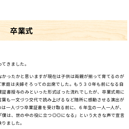
卒業式
ってきました。
なかったかと思いますが現在は子供は両親が揃って育てるのが
ご家庭は夫婦そろっての出席でした。もう３０年も前になる自
業証書授与のみといった形式ばった流れでしたが、卒業式用に
言葉も一文づつ交代で読み上げるなど随所に感動させる演出が
のは一人づつ卒業証書を受け取る前に、６年生の一人一人が、
「僕は、世の中の役に立つ◎◎になる」という大きな声で宣言
映りました。