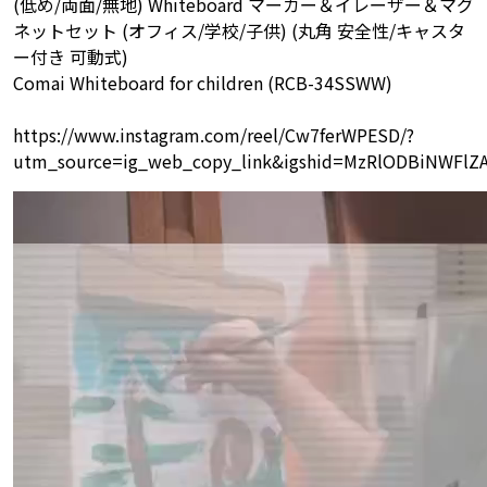
(低め/両面/無地) Whiteboard マーカー＆イレーザー＆マグ
ネットセット (オフィス/学校/子供) (丸角 安全性/キャスタ
ー付き 可動式)
Comai Whiteboard for children (RCB-34SSWW)
https://www.instagram.com/reel/Cw7ferWPESD/?
utm_source=ig_web_copy_link&igshid=MzRlODBiNWFl