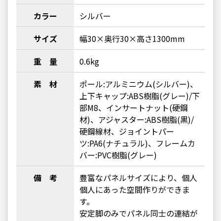
カラー
シルバー
サイズ
幅30×奥行30×高さ1300mm
重 量
0.6kg
素 材
ポール:アルミニウム(シルバー)、
上下キャップ:ABS樹脂(グレー)/下
部M8、インサートナット(硬鋼
材)、アジャスター:ABS樹脂(黒)/
硬鋼線材、ジョイントパー
ツ:PA6(ナチュラル)、フレームカ
バー:PVC樹脂(グレー)
備 考
豊富なパネルサイズにより、個人
個人にあった空間作りができま
す。
安定脚のみでパネル同士の連結が